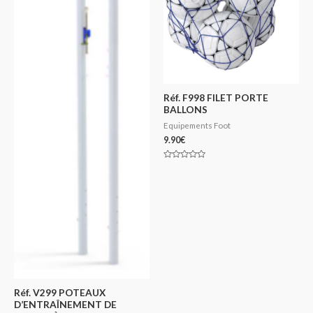
Réf. F998 FILET PORTE
BALLONS
Equipements Foot
9.90
€
Note
0
sur
5
Réf. V299 POTEAUX
D’ENTRAÎNEMENT DE