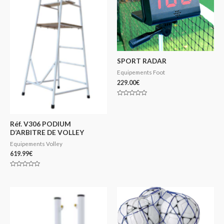
SPORT RADAR
Equipements Foot
229.00
€
Note
0
sur
5
Réf. V306 PODIUM
D’ARBITRE DE VOLLEY
Equipements Volley
619.99
€
Note
0
sur
5