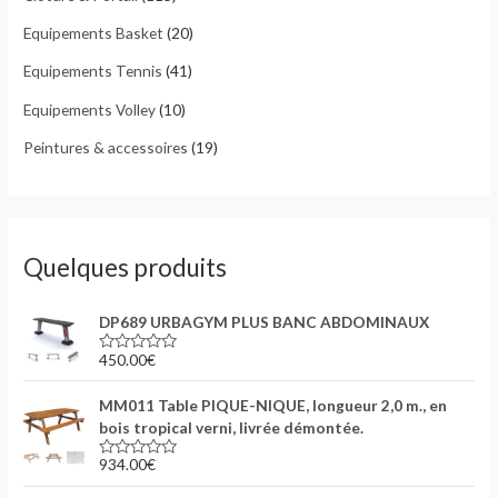
Equipements Basket
(20)
Equipements Tennis
(41)
Equipements Volley
(10)
Peintures & accessoires
(19)
Quelques produits
DP689 URBAGYM PLUS BANC ABDOMINAUX
450.00
€
N
o
t
MM011 Table PIQUE-NIQUE, longueur 2,0 m., en
e
0
bois tropical verni, livrée démontée.
s
u
934.00
€
r
N
5
o
t