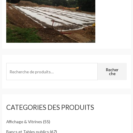
R
Recher
che
e
c
h
e
CATEGORIES DES PRODUITS
r
c
Affichage & Vitrines
(55)
h
e
Bancs et Tables publics
(67)