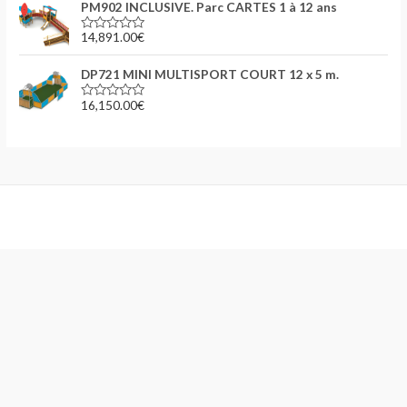
PM902 INCLUSIVE. Parc CARTES 1 à 12 ans
e
0
s
14,891.00
€
N
u
o
r
t
5
DP721 MINI MULTISPORT COURT 12 x 5 m.
e
0
s
16,150.00
€
N
u
o
r
t
5
e
0
s
u
r
5