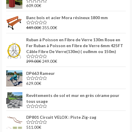
s
609.00
€
N
u
o
r
t
5
Banc bois et acier Mora résineux 1800 mm
e
0
s
449.00
€
355.00
€
N
u
o
r
t
5
Ruban à Poisson en Fibre de Verre 130m Roue en
e
0
Fer Ruban à Poisson en Fibre de Verre 6mm 425FT
s
Câble Fibre De Verre(130m) ( ou8mm ou 150m)
u
r
5
299.00
€
249.00
€
N
o
t
DP663 Rameur
e
0
s
629.00
€
N
u
o
r
t
5
Revêtements de sol et mur en grès cérame pour
e
0
tous usage
s
u
r
N
5
o
DP801 Circuit VELOX : Piste Zig-zag
t
e
511.00
€
0
N
s
o