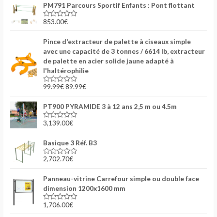
PM791 Parcours Sportif Enfants : Pont flottant
e
0
s
853.00
€
N
u
o
r
t
5
Pince d'extracteur de palette à ciseaux simple
e
0
avec une capacité de 3 tonnes / 6614 lb, extracteur
s
de palette en acier solide jaune adapté à
u
r
l'haltérophilie
5
99.99
€
89.99
€
N
o
t
PT900 PYRAMIDE 3 à 12 ans 2,5 m ou 4.5m
e
0
s
3,139.00
€
N
u
o
r
t
5
Basique 3 Réf. B3
e
0
s
2,702.70
€
N
u
o
r
t
5
Panneau-vitrine Carrefour simple ou double face
e
0
dimension 1200x1600 mm
s
u
1,706.00
€
r
N
5
o