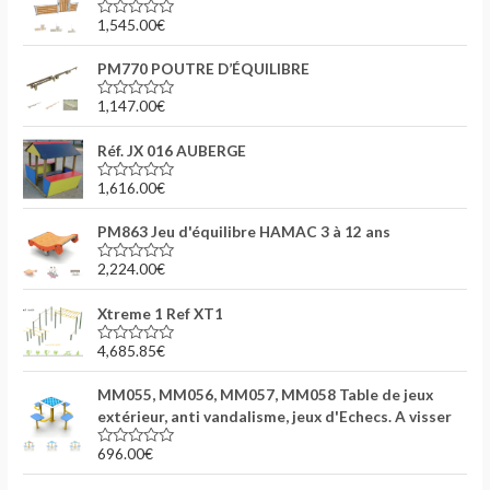
0
s
1,545.00
€
N
u
o
r
t
5
PM770 POUTRE D’ÉQUILIBRE
e
0
s
1,147.00
€
N
u
o
r
t
5
Réf. JX 016 AUBERGE
e
0
s
1,616.00
€
N
u
o
r
t
5
PM863 Jeu d'équilibre HAMAC 3 à 12 ans
e
0
s
2,224.00
€
N
u
o
r
t
5
Xtreme 1 Ref XT1
e
0
s
4,685.85
€
N
u
o
r
t
5
MM055, MM056, MM057, MM058 Table de jeux
e
0
extérieur, anti vandalisme, jeux d'Echecs. A visser
s
u
696.00
€
r
N
5
o
t