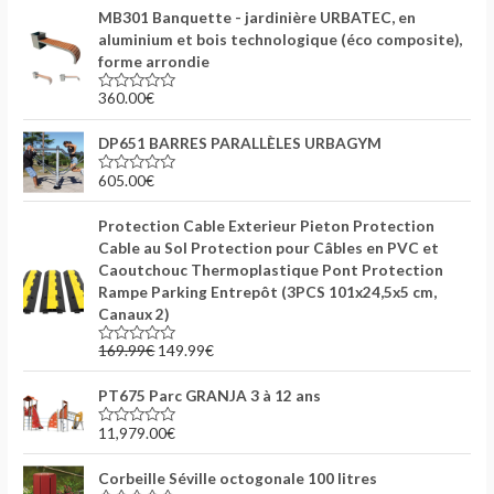
t
MB301 Banquette - jardinière URBATEC, en
e
0
aluminium et bois technologique (éco composite),
s
forme arrondie
u
r
5
360.00
€
N
o
t
DP651 BARRES PARALLÈLES URBAGYM
e
0
s
605.00
€
N
u
o
r
t
5
Protection Cable Exterieur Pieton Protection
e
0
Cable au Sol Protection pour Câbles en PVC et
s
Caoutchouc Thermoplastique Pont Protection
u
r
Rampe Parking Entrepôt (3PCS 101x24,5x5 cm,
5
Canaux 2)
169.99
€
149.99
€
N
o
t
PT675 Parc GRANJA 3 à 12 ans
e
0
s
11,979.00
€
N
u
o
r
t
5
Corbeille Séville octogonale 100 litres
e
0