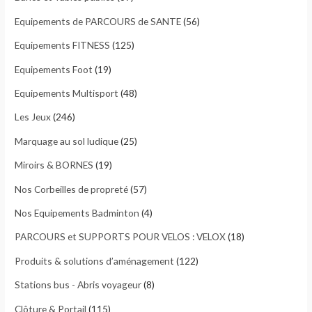
p
Equipements de PARCOURS de SANTE
(56)
o
Equipements FITNESS
(125)
u
Equipements Foot
(19)
r
Equipements Multisport
(48)
:
Les Jeux
(246)
Marquage au sol ludique
(25)
Miroirs & BORNES
(19)
Nos Corbeilles de propreté
(57)
Nos Equipements Badminton
(4)
PARCOURS et SUPPORTS POUR VELOS : VELOX
(18)
Produits & solutions d’aménagement
(122)
Stations bus - Abris voyageur
(8)
Clôture & Portail
(115)