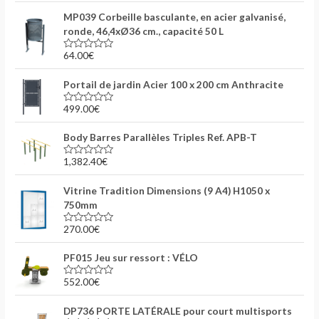
u
t
MP039 Corbeille basculante, en acier galvanisé,
r
e
5
0
ronde, 46,4xØ36 cm., capacité 50 L
s
u
64.00
€
r
N
5
o
t
Portail de jardin Acier 100 x 200 cm Anthracite
e
0
s
499.00
€
N
u
o
r
t
5
Body Barres Parallèles Triples Ref. APB-T
e
0
s
1,382.40
€
N
u
o
r
t
5
Vitrine Tradition Dimensions (9 A4) H1050 x
e
0
750mm
s
u
270.00
€
r
N
5
o
t
PF015 Jeu sur ressort : VÉLO
e
0
s
552.00
€
N
u
o
r
t
5
DP736 PORTE LATÉRALE pour court multisports
e