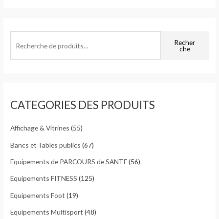
R
Recher
che
e
c
h
e
CATEGORIES DES PRODUITS
r
c
Affichage & Vitrines
(55)
h
e
Bancs et Tables publics
(67)
p
Equipements de PARCOURS de SANTE
(56)
o
Equipements FITNESS
(125)
u
Equipements Foot
(19)
r
Equipements Multisport
(48)