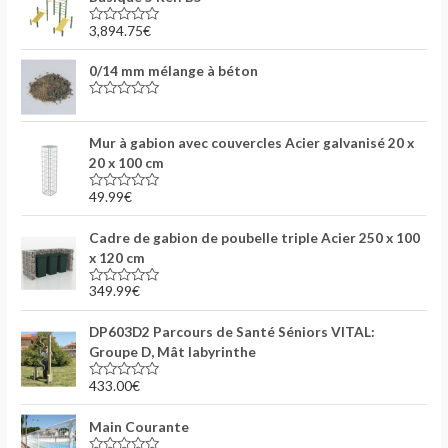
0
s
3,894.75
€
N
u
o
r
t
5
0/14 mm mélange à béton
e
0
s
N
u
o
r
t
5
Mur à gabion avec couvercles Acier galvanisé 20 x
e
0
20 x 100 cm
s
u
49.99
€
r
N
5
o
t
Cadre de gabion de poubelle triple Acier 250 x 100
e
0
x 120 cm
s
u
349.99
€
r
N
5
o
t
DP603D2 Parcours de Santé Séniors VITAL:
e
0
Groupe D, Mât labyrinthe
s
u
433.00
€
r
N
5
o
t
Main Courante
e
0