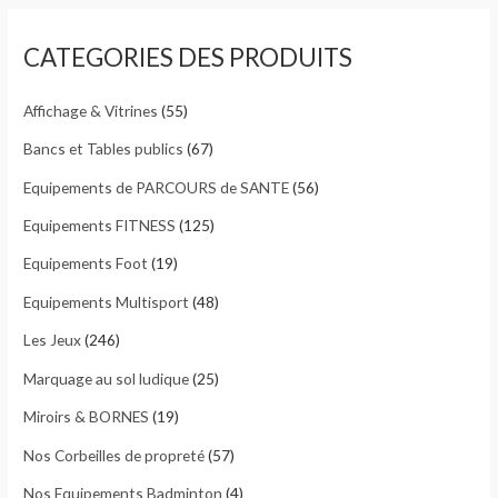
e
CATEGORIES DES PRODUITS
r
c
Affichage & Vitrines
(55)
h
e
Bancs et Tables publics
(67)
p
Equipements de PARCOURS de SANTE
(56)
o
Equipements FITNESS
(125)
u
Equipements Foot
(19)
r
Equipements Multisport
(48)
:
Les Jeux
(246)
Marquage au sol ludique
(25)
Miroirs & BORNES
(19)
Nos Corbeilles de propreté
(57)
Nos Equipements Badminton
(4)