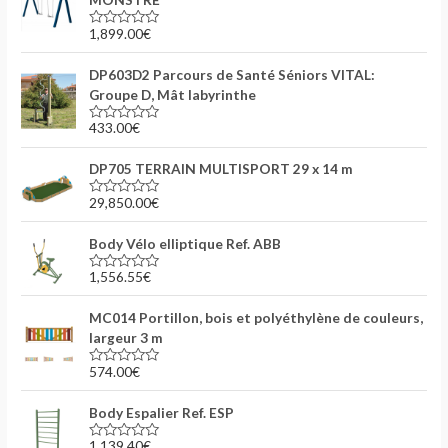
1,899.00
€
N
o
t
DP603D2 Parcours de Santé Séniors VITAL:
e
0
Groupe D, Mât labyrinthe
s
u
433.00
€
r
N
5
o
t
DP705 TERRAIN MULTISPORT 29 x 14 m
e
0
s
29,850.00
€
N
u
o
r
t
5
Body Vélo elliptique Ref. ABB
e
0
s
1,556.55
€
N
u
o
r
t
5
MC014 Portillon, bois et polyéthylène de couleurs,
e
0
largeur 3 m
s
u
574.00
€
r
N
5
o
t
Body Espalier Ref. ESP
e
0
s
1,139.40
€