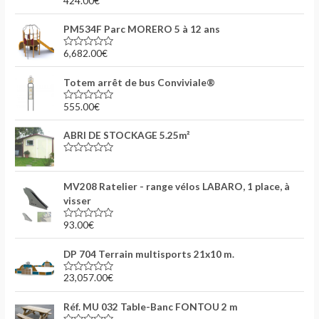
424.00
€
N
u
o
r
t
5
PM534F Parc MORERO 5 à 12 ans
e
0
s
6,682.00
€
N
u
o
r
t
5
Totem arrêt de bus Conviviale®
e
0
s
555.00
€
N
u
o
r
t
5
ABRI DE STOCKAGE 5.25m²
e
0
s
N
u
o
r
t
5
MV208 Ratelier - range vélos LABARO, 1 place, à
e
0
visser
s
u
93.00
€
r
N
5
o
t
DP 704 Terrain multisports 21x10 m.
e
0
s
23,057.00
€
N
u
o
r
t
5
Réf. MU 032 Table-Banc FONTOU 2 m
e
0