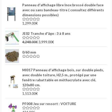
t
5
Panneau d'affichage libre Inox brossé double face
e
0
avec ou sans bandeau-titre ( consultez différents
s
dimensions possibles)
u
r
5
1,299.00
€
N
o
t
JE02 Tranche d'âge : 3 à 8 ans
e
0
s
4,248.00
€
3,999.00
€
N
u
o
r
t
5
0/60 mm
e
0
s
N
u
o
r
t
5
MI017 Panneau d'affichage bois, sur double pieds,
e
0
avec double toiture, H2,5 m., protégé par une
s
fenêtre rabattable en méthacrylate avec clé,
u
r
120x80 cm.
5
1,513.00
€
N
o
t
PF008 Jeu sur ressort : VOITURE
e
0
s