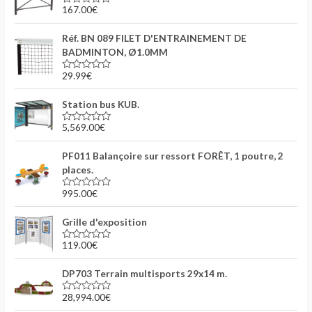
s
167.00
€
N
u
o
r
t
5
Réf. BN 089 FILET D'ENTRAINEMENT DE
e
0
BADMINTON, Ø1.0MM
s
u
29.99
€
r
N
5
o
t
Station bus KUB.
e
0
s
5,569.00
€
N
u
o
r
t
5
PF011 Balançoire sur ressort FORÊT, 1 poutre, 2
e
0
places.
s
u
995.00
€
r
N
5
o
t
Grille d'exposition
e
0
s
119.00
€
N
u
o
r
t
5
DP703 Terrain multisports 29x14 m.
e
0
s
28,994.00
€
N
u
o
r