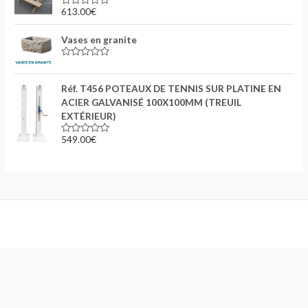
s
613.00
€
N
u
o
r
t
5
Vases en granite
e
0
s
N
u
o
r
t
5
Réf. T456 POTEAUX DE TENNIS SUR PLATINE EN
e
0
ACIER GALVANISÉ 100X100MM (TREUIL
s
EXTÉRIEUR)
u
r
5
549.00
€
N
o
t
e
0
s
u
r
5