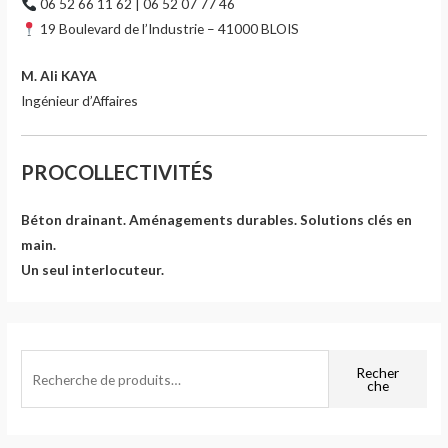
06 52 66 11 62 | 06 52 07 77 46
19 Boulevard de l’Industrie – 41000 BLOIS
M. Ali KAYA
Ingénieur d’Affaires
PROCOLLECTIVITÉS
Béton drainant. Aménagements durables. Solutions clés en
main.
Un seul interlocuteur.
R
Recher
che
e
c
h