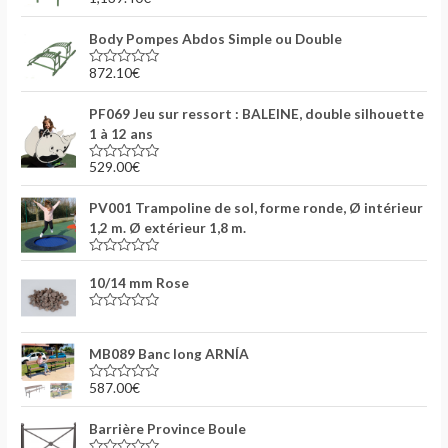
N
u
o
r
t
5
Body Pompes Abdos Simple ou Double
e
0
s
872.10
€
N
u
o
r
t
5
PF069 Jeu sur ressort : BALEINE, double silhouette
e
0
1 à 12 ans
s
u
529.00
€
r
N
5
o
t
PV001 Trampoline de sol, forme ronde, Ø intérieur
e
0
1,2 m. Ø extérieur 1,8 m.
s
u
r
N
5
o
10/14 mm Rose
t
e
0
N
s
o
u
t
MB089 Banc long ARNÍA
r
e
5
0
s
587.00
€
N
u
o
r
t
5
Barrière Province Boule
e
0