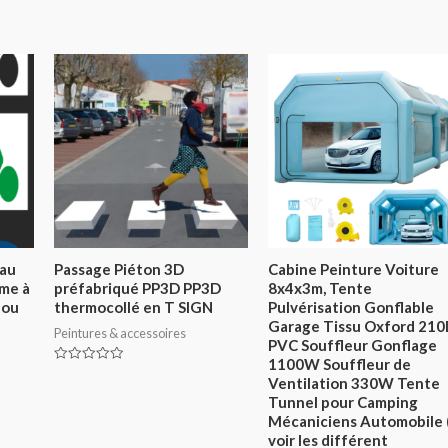
 au
Passage Piéton 3D
Cabine Peinture Voiture
mme à
préfabriqué PP3D PP3D
8x4x3m, Tente
 ou
thermocollé en T SIGN
Pulvérisation Gonflable
Garage Tissu Oxford 21
Peintures & accessoires
PVC Souffleur Gonflage
1100W Souffleur de
Note
Ventilation 330W Tente
0
sur
Tunnel pour Camping
5
Mécaniciens Automobile 
voir les différent