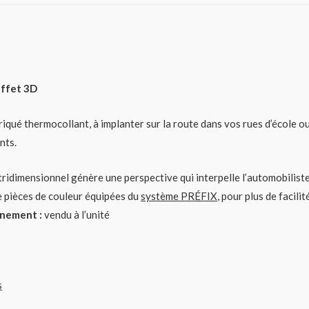
effet 3D
ué thermocollant, à implanter sur la route dans vos rues d’école o
nts.
 tridimensionnel génère une perspective qui interpelle l’automobilist
e pièces de couleur équipées du
système PRÉFIX
, pour plus de facilit
nnement :
vendu à l’unité
s