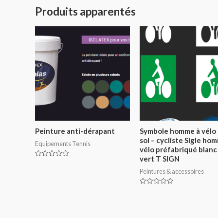
Produits apparentés
Peinture anti-dérapant
Symbole homme à vélo
sol – cycliste Sigle ho
Equipements Tennis
vélo préfabriqué blanc
vert T SIGN
Note
0
Peintures & accessoires
sur
5
Note
0
sur
5