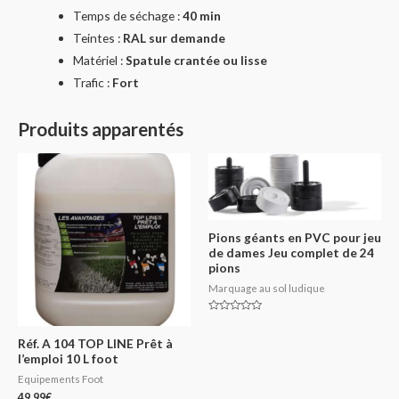
Temps de séchage :
40 min
Teintes :
RAL sur demande
Matériel :
Spatule crantée ou lisse
Trafic :
Fort
Produits apparentés
Pions géants en PVC pour jeu
de dames Jeu complet de 24
pions
Marquage au sol ludique
Note
0
sur
Réf. A 104 TOP LINE Prêt à
5
l’emploi 10 L foot
Equipements Foot
49.99
€