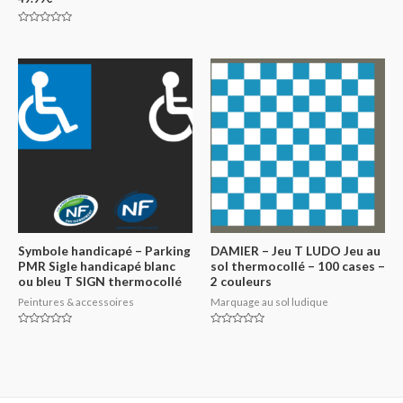
Note
0
sur
5
Symbole handicapé – Parking
DAMIER – Jeu T LUDO Jeu au
PMR Sigle handicapé blanc
sol thermocollé – 100 cases –
ou bleu T SIGN thermocollé
2 couleurs
Peintures & accessoires
Marquage au sol ludique
Note
Note
0
0
sur
sur
5
5