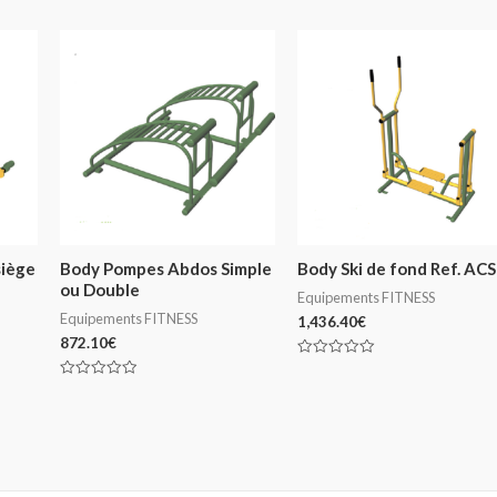
siège
Body Pompes Abdos Simple
Body Ski de fond Ref. ACS
ou Double
Equipements FITNESS
Equipements FITNESS
1,436.40
€
872.10
€
Note
0
Note
sur
0
5
sur
5