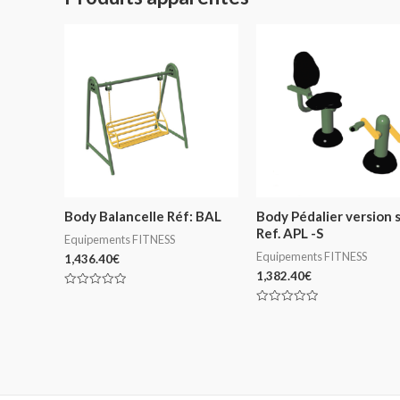
Body Balancelle Réf: BAL
Body Pédalier version 
Ref. APL -S
Equipements FITNESS
Equipements FITNESS
1,436.40
€
1,382.40
€
Note
0
Note
sur
0
5
sur
5