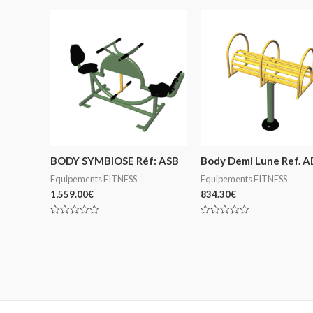
BODY SYMBIOSE Réf: ASB
Body Demi Lune Ref. A
Equipements FITNESS
Equipements FITNESS
1,559.00
€
834.30
€
Note
Note
0
0
sur
sur
5
5