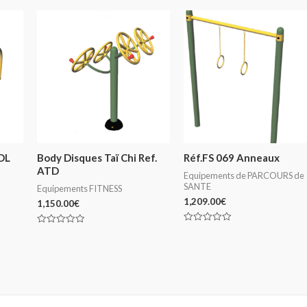
DL
Body Disques Taï Chi Ref.
Réf.FS 069 Anneaux
ATD
Equipements de PARCOURS de
SANTE
Equipements FITNESS
1,209.00
€
1,150.00
€
Note
Note
0
0
sur
sur
5
5