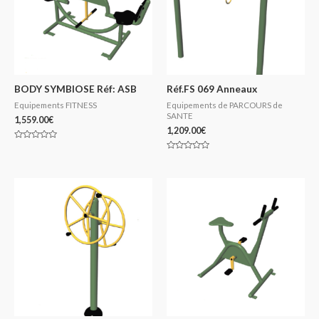
BODY SYMBIOSE Réf: ASB
Réf.FS 069 Anneaux
Equipements FITNESS
Equipements de PARCOURS de
SANTE
1,559.00
€
1,209.00
€
Note
0
Note
sur
0
5
sur
5