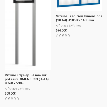
Vitrine Tradition Dimensions
(18 A4) H1050 x 1400mm
Affichage & Vitrines
594.00
€
Note
0
sur
5
Vitrine Edge ép. 54 mm sur
poteaux DIMENSION ( 4 A4)
H760 x 530mm
Affichage & Vitrines
508.00
€
Note
0