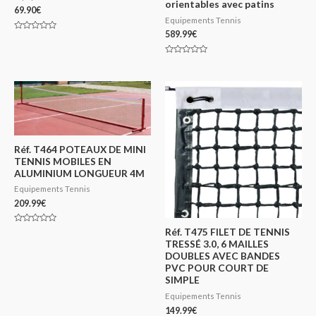
orientables avec patins
69.90
€
Equipements Tennis
589.99
€
Note
0
sur
5
Note
0
sur
5
Réf. T464 POTEAUX DE MINI
TENNIS MOBILES EN
ALUMINIUM LONGUEUR 4M
Equipements Tennis
209.99
€
Note
Réf. T475 FILET DE TENNIS
0
TRESSÉ 3.0, 6 MAILLES
sur
5
DOUBLES AVEC BANDES
PVC POUR COURT DE
SIMPLE
Equipements Tennis
149.99
€