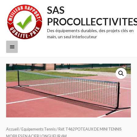
SAS
PROCOLLECTIVITE
Des équipements durables, des projets clés en
main, un seul interlocuteur
Menu
principal
Accueil
/
Equipements Tennis
/ Réf. T462 POTEAUX DE MINI TENNIS
MOBILES EN ACIER LONGUEUR 6M