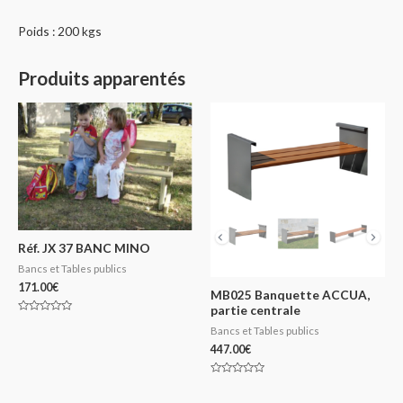
Poids : 200 kgs
Produits apparentés
Réf. JX 37 BANC MINO
Bancs et Tables publics
171.00
€
MB025 Banquette ACCUA,
partie centrale
Note
Bancs et Tables publics
0
sur
447.00
€
5
Note
0
sur