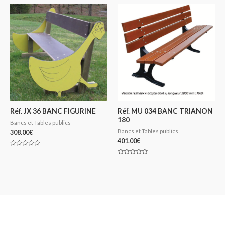
5
Réf. JX 36 BANC FIGURINE
Réf. MU 034 BANC TRIANON
180
Bancs et Tables publics
Bancs et Tables publics
308.00
€
401.00
€
Note
0
Note
sur
0
5
sur
5