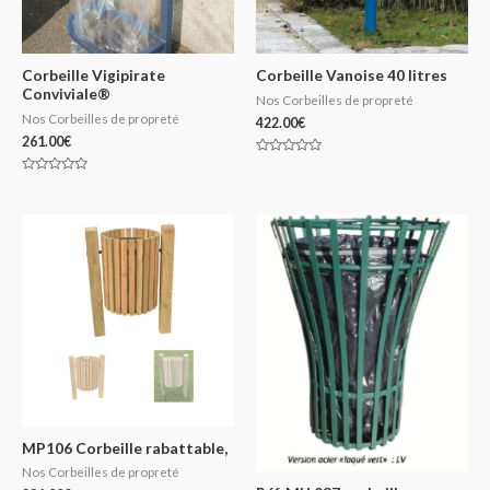
Corbeille Vigipirate
Corbeille Vanoise 40 litres
Conviviale®
Nos Corbeilles de propreté
Nos Corbeilles de propreté
422.00
€
261.00
€
Note
0
Note
sur
0
5
sur
5
MP106 Corbeille rabattable,
Nos Corbeilles de propreté